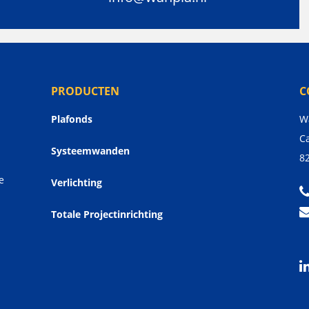
PRODUCTEN
C
Plafonds
W
Ca
Systeemwanden
8
e
Verlichting
Totale Projectinrichting