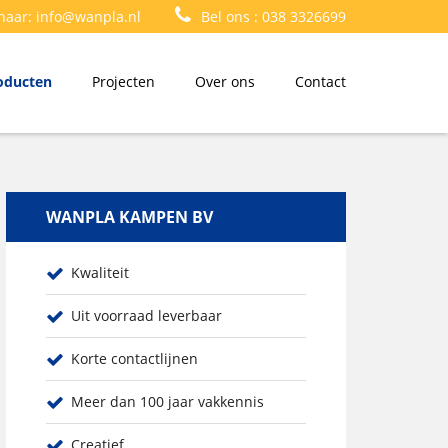
 naar:
info@wanpla.nl
Bel ons :
038 3326699
oducten
Projecten
Over ons
Contact
WANPLA KAMPEN BV
Kwaliteit
Uit voorraad leverbaar
Korte contactlijnen
Meer dan 100 jaar vakkennis
Creatief