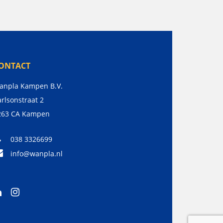
ONTACT
anpla Kampen B.V.
rlsonstraat 2
263 CA
Kampen
038 3326699
info@wanpla.nl