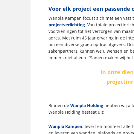
Voor elk project een passende 
Wanpla Kampen focust zich met een vast t
projectverlichting
. Van totale projectinri
voorzieningen tot het verzorgen van maat
adres. Met ruim 45 jaar ervaring in de in
om een diverse groep opdrachtgevers. Doo
zakenpartners, kunnen we u wensen en be
immers niet alleen “Samen maken wij het 
In onze dien
projectinr
Binnen de
Wanpla Holding
hebben wij all
Wanpla Holding bestaat uit:
Wanpla Kampen
: levert en monteert aller
en leveren van wanden, plafonds en projec