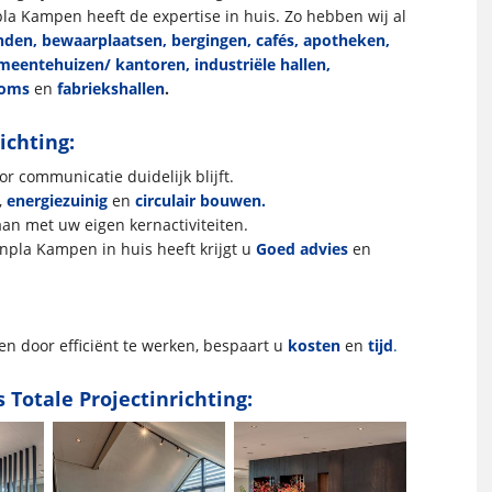
la Kampen heeft de expertise in huis. Zo hebben wij al
den, bewaarplaatsen, bergingen, cafés, apotheken,
meentehuizen/ kantoren, industriële hallen,
rooms
en
fabriekshallen
.
ichting:
r communicatie duidelijk blijft.
,
energiezuinig
en
circulair bouwen.
an met uw eigen kernactiviteiten.
npla Kampen in huis heeft krijgt u
Goed advies
en
 en door efficiënt te werken, bespaart u
kosten
en
tijd
.
 Totale Projectinrichting: