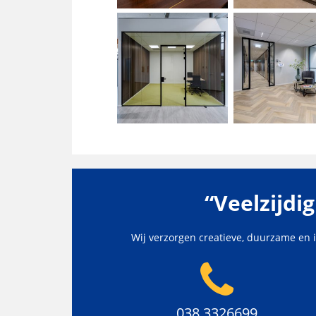
“Veelzijdi
Wij verzorgen creatieve, duurzame en 
038 3326699