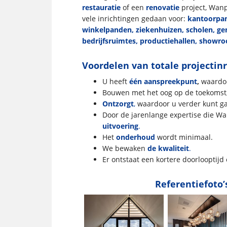
restauratie
of een
renovatie
project, Wanp
vele inrichtingen gedaan voor:
kantoorpan
winkelpanden, ziekenhuizen, scholen, ge
bedrijfsruimtes, productiehallen, show
Voordelen van totale projectinr
U heeft
één aanspreekpunt
,
waardoo
Bouwen met het oog op de toekomst
Ontzorgt
,
waardoor u verder kunt ga
Door de jarenlange expertise die Wa
uitvoering
.
Het
onderhoud
wordt minimaal.
We bewaken
de kwaliteit
.
Er ontstaat een kortere doorlooptijd
Referentiefoto’s