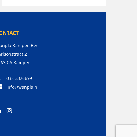
ONTACT
anpla Kampen B.V.
rlsonstraat 2
263 CA
Kampen
038 3326699
info@wanpla.nl