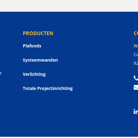
PRODUCTEN
C
Plafonds
W
Ca
Systeemwanden
8
e
Verlichting
Totale Projectinrichting