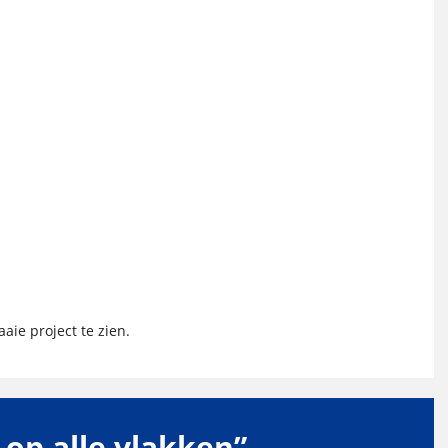
aie project te zien.
g op alle vlakken”