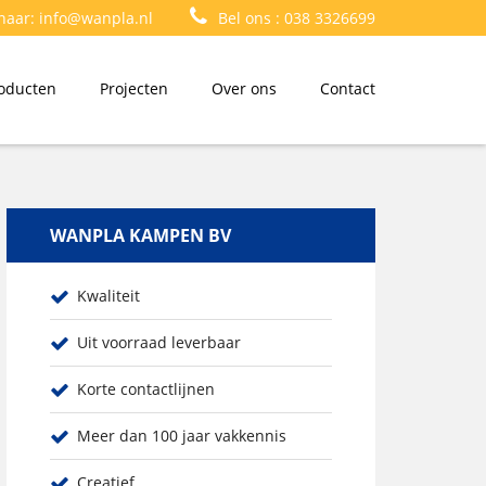
 naar:
info@wanpla.nl
Bel ons :
038 3326699
oducten
Projecten
Over ons
Contact
WANPLA KAMPEN BV
Kwaliteit
Uit voorraad leverbaar
Korte contactlijnen
Meer dan 100 jaar vakkennis
Creatief