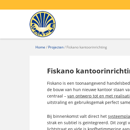
Home
/
Projecten
/
Fiskano kantoorinrichting
Fiskano kantoorinricht
Fiskano is een toonaangevend handelsbedrij
de bouw van hun nieuwe kantoor staan va
centraal –
van ontwerp tot en met realisat
uitstraling en gebruiksgemak perfect sa
Bij binnenkomst valt direct het
systeempla
strak en subtiel is geïntegreerd. Dit zorg
lichtstraat en vide is koofbetimmering aa