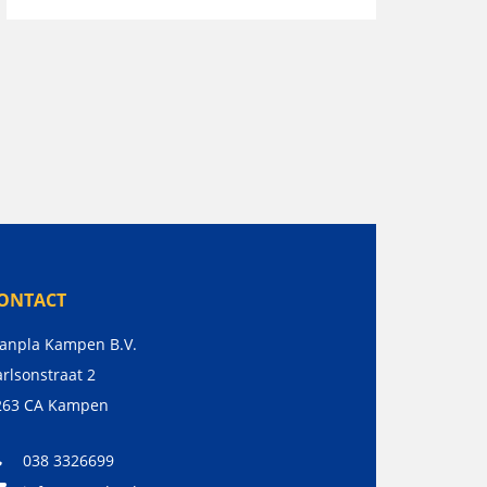
ONTACT
anpla Kampen B.V.
rlsonstraat 2
263 CA
Kampen
038 3326699