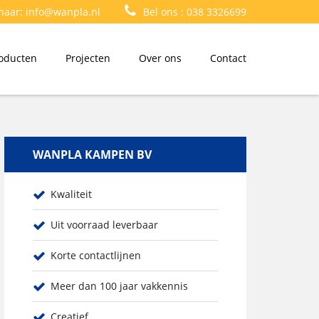
 naar:
info@wanpla.nl
Bel ons :
038 3326699
oducten
Projecten
Over ons
Contact
WANPLA KAMPEN BV
Kwaliteit
Uit voorraad leverbaar
Korte contactlijnen
Meer dan 100 jaar vakkennis
Creatief