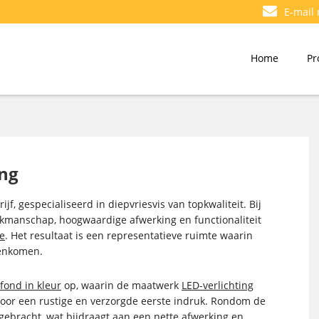
E-mail
Home
Pr
ing
f, gespecialiseerd in diepvriesvis van topkwaliteit. Bij
kmanschap, hoogwaardige afwerking en functionaliteit
ie
. Het resultaat is een representatieve ruimte waarin
menkomen.
fond in kleur
op, waarin de maatwerk
LED-verlichting
t voor een rustige en verzorgde eerste indruk. Rondom de
ngebracht, wat bijdraagt aan een nette afwerking en