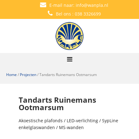
E-mail naar:
info@wanpla.nl
Bel ons :
038 3326699
Home
/
Projecten
/
Tandarts Ruinemans Ootmarsum
Tandarts Ruinemans
Ootmarsum
Akoestische plafonds / LED-verlichting / SypLine
enkelglaswanden / MS-wanden